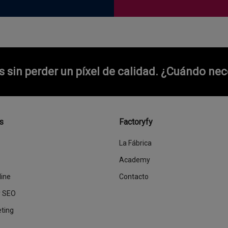
sin perder un píxel de calidad.
¿Cuándo nece
s
Factoryfy
La Fábrica
Academy
line
Contacto
y SEO
eting