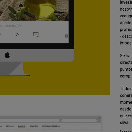
Inves
nosotr
«conqu
aceite
profes
«desc
impact
Se ha
direct
puntos
comple
Todo e
coher
moment
desde 
que e
oliva.