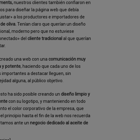
tments,
nuestros clientes también confiaron en
os para diseñar la página web que debía
istar» a los productores e importadores de
 de oliva.
Tenían claro que querían un diseño
ional, moderno pero que no estuviese
onectado» del
cliente tradicional
al que querían
ar.
 creado una web con una
comunicación muy
a y potente
, haciendo que cada uno de los
 importantes a destacar lleguen, sin
jidad alguna, al público objetivo.
sto ha sido posible creando un
diseño limpio y
ente
con su logotipo, y manteniendo en todo
o el color corporativo de la empresa, que
el principio hasta el fin de la web nos recuerda
stamos ante un
negocio dedicado al aceite de