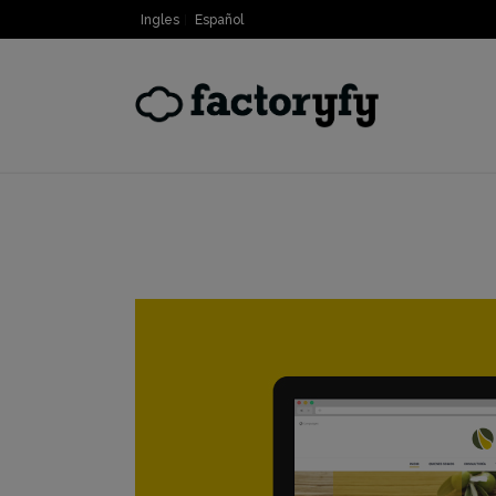
Ingles
Español