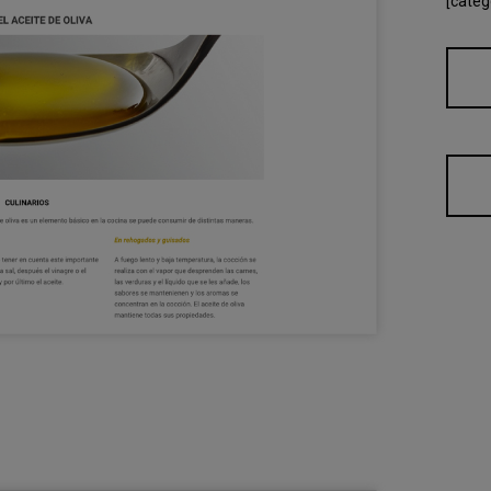
[categ