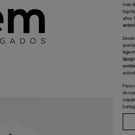
más di
logoti
años. 
anteri
Desde 
quería
logo m
tipogr
sostie
activi
Para n
de nue
culpab
[categ