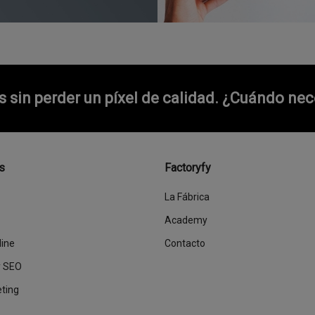
sin perder un píxel de calidad.
¿Cuándo nece
s
Factoryfy
La Fábrica
Academy
line
Contacto
y SEO
eting