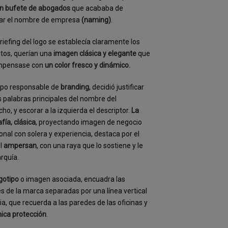
n bufete de abogados
que acababa de
ar el nombre de empresa
(naming)
.
briefing del logo se establecía claramente los
itos, querían una
imagen clásica y elegante
que
mpensase con
un color fresco y dinámico.
ipo responsable de
branding
, decidió justificar
s palabras principales del nombre del
ho, y escorar a la izquierda el descriptor.
La
afía, clásica
, proyectando imagen de negocio
ional con solera y experiencia, destaca por el
el
ampersan
, con una raya que lo sostiene y le
arquía.
gotipo
o imagen asociada, encuadra las
les de la marca separadas por una línea vertical
ria, que recuerda a las paredes de las oficinas y
ica protección
.