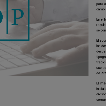
para
u
cambi
En el 
requis
se co
El equ
las do
despac
tipogr
tradic
uso d
da jer
El ima
inicia
diviso
comun