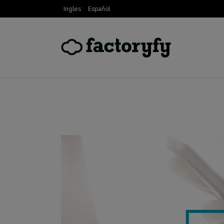
Ingles
Español