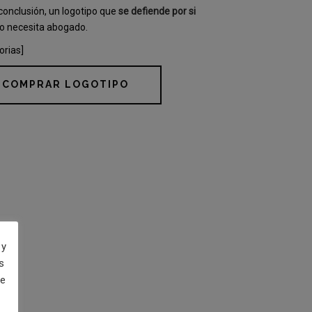
conclusión, un logotipo que
se defiende por si
no necesita abogado.
orias]
COMPRAR LOGOTIPO
 y
s
de