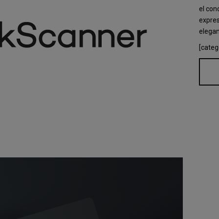
el con
expres
elegan
[categ