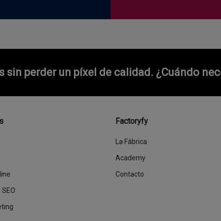
sin perder un píxel de calidad.
¿Cuándo nece
s
Factoryfy
La Fábrica
Academy
line
Contacto
y SEO
eting