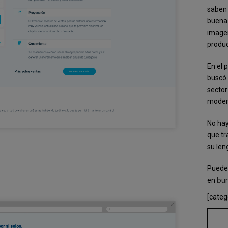
saben 
buena 
imagen
produc
En el 
buscó 
sector
moder
No hay
que tr
su len
Puedes
en
bu
[categ