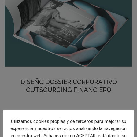
DISEÑO DOSSIER CORPORATIVO
OUTSOURCING FINANCIERO
[categorias_ciudades]
[categorias]
Utilizamos cookies propias y de terceros para mejorar su
experiencia y nuestros servicios analizando la navegación
Diseñamos el dossier de empresa de outsourcing enfocado a
en nuestra web. Si haces clic en ACEPTAR, está dando su