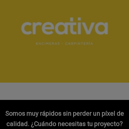
Somos muy rápidos sin perder un píxel de
calidad.
¿Cuándo necesitas tu proyecto?