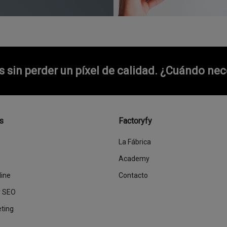
sin perder un píxel de calidad.
¿Cuándo nece
s
Factoryfy
La Fábrica
Academy
line
Contacto
y SEO
eting