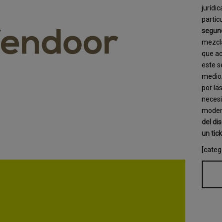
jurídi
parti
segun
mezc
que ac
este s
medio/
por la
necesi
modern
del di
un tic
[categ