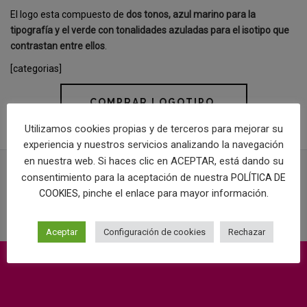
El logo esta compuesto de
dos tonos, azul marino para la
tipografía y el verde con tonalidades azuladas para el isotipo que
contrastan entre ellos
.
[categorias]
COMPRAR LOGOTIPO
Utilizamos cookies propias y de terceros para mejorar su
experiencia y nuestros servicios analizando la navegación
en nuestra web. Si haces clic en ACEPTAR, está dando su
consentimiento para la aceptación de nuestra
POLÍTICA DE
, pinche el enlace para mayor información.
COOKIES
PROYECTOS RELACIONADOS
Aceptar
Configuración de cookies
Rechazar