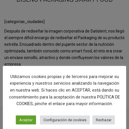
[categorias_ciudades]
Después de rediseñar la imagen corporativa de Satislent, nos llegó
el siempre dificil encargo de rediseñar el Packaging de su producto
estrella. Encuadrado dentro del pujante sector de la nutrición
optimizada, también conocido como smart food, el reto era crear
un envase sencillo, atractivo y donde confluyesen los valores de la
empresa.
[categorias]
Utilizamos cookies propias y de terceros para mejorar su
experiencia y nuestros servicios analizando la navegación
COMPRAR LOGOTIPO
en nuestra web. Si haces clic en ACEPTAR, está dando su
consentimiento para la aceptación de nuestra
POLÍTICA DE
, pinche el enlace para mayor información.
COOKIES
Aceptar
Configuración de cookies
Rechazar
PROYECTOS RELACIONADOS