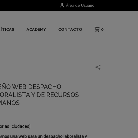
Área de Usuario
0
ÍTICAS
ACADEMY
CONTACTO
EÑO WEB DESPACHO
ORALISTA Y DE RECURSOS
MANOS
orias_ciudades]
mos una web para un despacho laboralista y