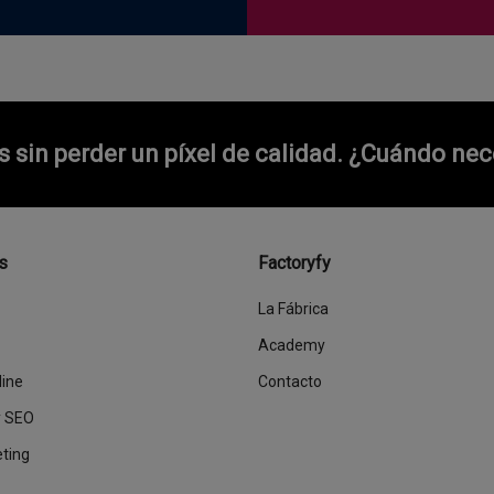
sin perder un píxel de calidad.
¿Cuándo nece
s
Factoryfy
La Fábrica
Academy
line
Contacto
y SEO
eting