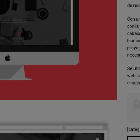
de re
Con un
con la
cabece
blanco
proye
necesa
Se uti
web se
dispos
[categ