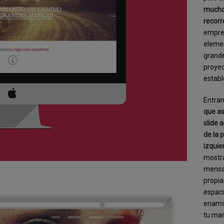
mucho 
recorr
empres
elemen
grande
proyec
establ
Entran
que as
slide 
de la 
izquie
mostra
mensa
propia
espaci
enamor
tu ma