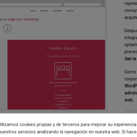
repres
comuni
arquit
Despué
integr
optamo
preced
dan la
Como 
corpor
WordPr
admini
web.
tilizamos cookies propias y de terceros para mejorar su experiencia
nuestros servicios analizando la navegación en nuestra web. Si hace