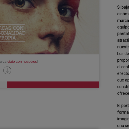
Si baj
dinámi
marca 
equipo
pantal
atract
nuestr
Los d
propor
el con
efecto
que ap
consti
ofrec
El por
forma 
imagin
una se