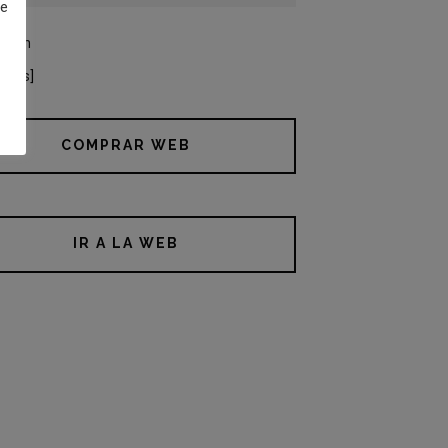
de
pción
orias]
COMPRAR WEB
IR A LA WEB