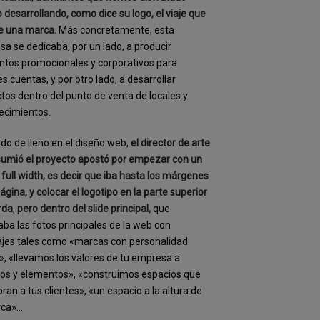
desarrollando, como dice su logo, el viaje que
e una marca.
Más concretamente, esta
a se dedicaba, por un lado, a producir
tos promocionales y corporativos para
s cuentas, y por otro lado, a desarrollar
tos dentro del punto de venta de locales y
ecimientos.
do de lleno en el diseño web,
el director de arte
umió el proyecto apostó por empezar con un
a full width, es decir que iba hasta los márgenes
página, y colocar el logotipo en la parte superior
rda
,
pero dentro del slide principal,
que
ba las fotos principales de la web con
jes tales como «marcas con personalidad
», «llevamos los valores de tu empresa a
os y elementos», «construimos espacios que
an a tus clientes», «un espacio a la altura de
rca»…