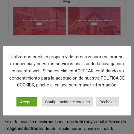
Utilizamos cookies propias y de terceros para mejorar su
DISEÑO WEB PARA INMOBILIARIA EN
experiencia y nuestros servicios analizando la navegación
MADRID
en nuestra web. Si haces clic en ACEPTAR, está dando su
consentimiento para la aceptación de nuestra
POLÍTICA DE
, pinche el enlace para mayor información.
COOKIES
[categorias_ciudades]
Aceptar
Configuración de cookies
Rechazar
Diseñamos y desarrollamos la página web para una e
mpresa del
sector inmobiliario en Madrid.
En esta ocasión decidimos hacer una
web muy visual a través de
imágenes ilustradas
, donde el color corporativo y su paleta