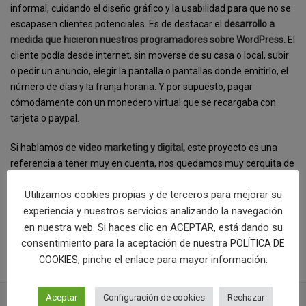
informal, cuidando el diseño gráfico y la usabilidad para que no se
escapasen clientes potenciales. Es de destacar el
desarrollo a
medida que hicieron nuestros programadores sobre WordPress.
El
cliente podía desde internet, sin moverse de su casa o local, subir
o pedir un anuncio, elegir la pantalla o pantallas donde emitirlo, el
número de días y la franja horaria. Y por supuesto, pagar
cómodamente con un monedero virtual que se recargaba con
tarjeta o paypal.
Si hablamos de
video marketing y digital,
este proyecto es una
referencia a tener muy en cuenta, nos quedamos muy cerquita de
la web digital perfecta.
Utilizamos cookies propias y de terceros para mejorar su
[categorias]
experiencia y nuestros servicios analizando la navegación
en nuestra web. Si haces clic en ACEPTAR, está dando su
COMPRAR TIENDA
consentimiento para la aceptación de nuestra
POLÍTICA DE
, pinche el enlace para mayor información.
COOKIES
Aceptar
Configuración de cookies
Rechazar