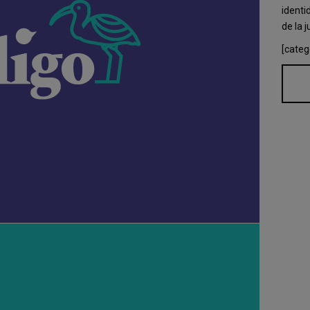
identi
de la j
[categ