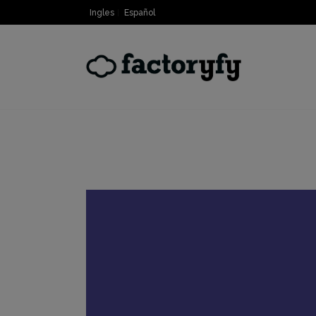
Ingles
Español