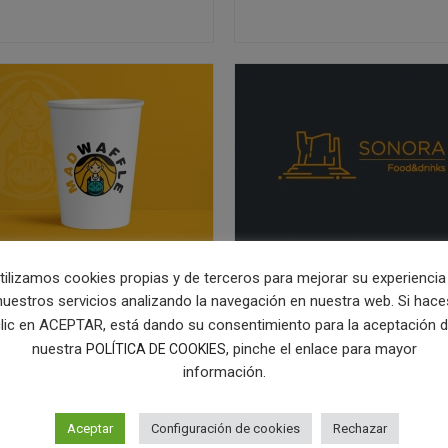
ediseño logo
Diseño de marc
tilizamos cookies propias y de terceros para mejorar su experiencia
affle
para
nuestros servicios analizando la navegación en nuestra web. Si hace
hamburguesería
lic en ACEPTAR, está dando su consentimiento para la aceptación 
IMENTACIÓN
,
LOGOTIPO
,
coctelería
STAURANTE
nuestra
, pinche el enlace para mayor
POLÍTICA DE COOKIES
ALIMENTACIÓN
,
HOSTELERÍA
,
información.
LOGOTIPO
,
NAMING
,
RESTAURANTE
Aceptar
Configuración de cookies
Rechazar