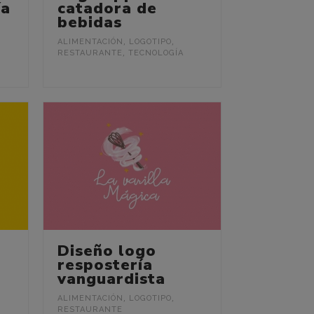
ía
catadora de
bebidas
ALIMENTACIÓN
,
LOGOTIPO
,
RESTAURANTE
,
TECNOLOGÍA
Diseño logo
respostería
vanguardista
ALIMENTACIÓN
,
LOGOTIPO
,
RESTAURANTE