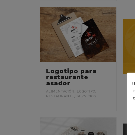
Logotipo para
restaurante
asador
R
U
w
ALIMENTACIÓN
,
LOGOTIPO
,
RESTAURANTE
,
SERVICIOS
c
AL
RE