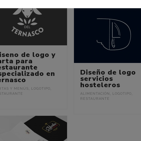
iseno de logo y
arta para
estaurante
Diseño de logo
specializado en
servicios
ernasco
hosteleros
RTAS Y MENÚS
,
LOGOTIPO
,
STAURANTE
ALIMENTACIÓN
,
LOGOTIPO
,
RESTAURANTE