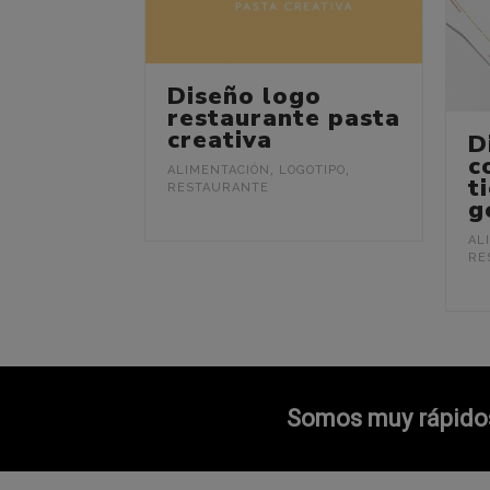
Diseño logo
restaurante pasta
creativa
D
c
ALIMENTACIÓN
,
LOGOTIPO
,
t
RESTAURANTE
g
AL
RE
Somos muy rápidos 