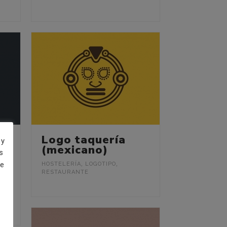
a
Logo taquería
 y
(mexicano)
s
 y
de
HOSTELERÍA
,
LOGOTIPO
,
RESTAURANTE