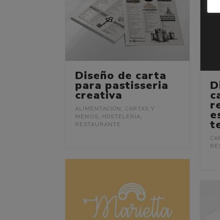
Diseño de carta
para pastisseria
D
creativa
c
r
ALIMENTACIÓN
,
CARTAS Y
e
MENÚS
,
HOSTELERÍA
,
t
RESTAURANTE
CA
RE