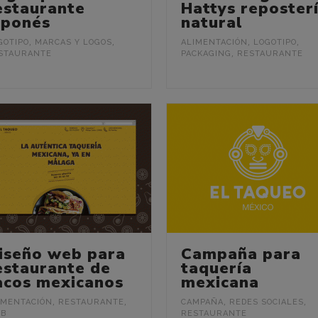
estaurante
Hattys reposter
aponés
natural
GOTIPO
,
MARCAS Y LOGOS
,
ALIMENTACIÓN
,
LOGOTIPO
,
STAURANTE
PACKAGING
,
RESTAURANTE
iseño web para
Campaña para
estaurante de
taquería
acos mexicanos
mexicana
IMENTACIÓN
,
RESTAURANTE
,
CAMPAÑA
,
REDES SOCIALES
,
B
RESTAURANTE