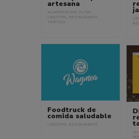
artesana
r
j
ALIMENTACIÓN
,
FLYER
,
LOGOTIPO
,
RESTAURANTE
,
LO
TRÍPTICO
RE
Foodtruck de
D
comida saludable
r
t
LOGOTIPO
,
RESTAURANTE
AL
WE