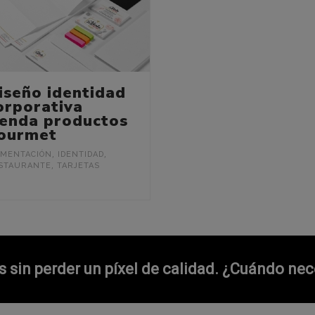
iseño identidad
orporativa
ienda productos
ourmet
IMENTACIÓN
,
IDENTIDAD
,
STAURANTE
,
TARJETAS
sin perder un píxel de calidad.
¿Cuándo nece