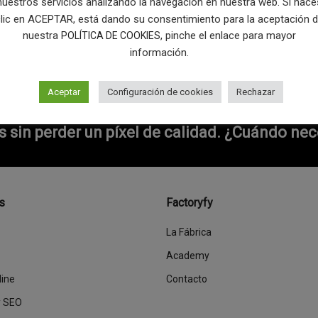
nuestros servicios analizando la navegación en nuestra web. Si hace
lic en ACEPTAR, está dando su consentimiento para la aceptación 
nuestra
, pinche el enlace para mayor
POLÍTICA DE COOKIES
información.
Aceptar
Configuración de cookies
Rechazar
sin perder un píxel de calidad.
¿Cuándo nece
s
Factoryfy
La Fábrica
Academy
line
Contacto
y SEO