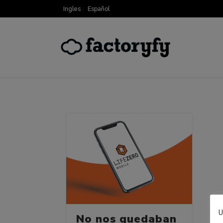
Ingles
Español
U
No nos quedaban