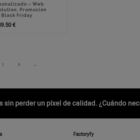
sonalizado – Web
olution. Promoción
 Black Friday
49.50
€
→
7
8
sin perder un píxel de calidad.
¿Cuándo nece
s
Factoryfy