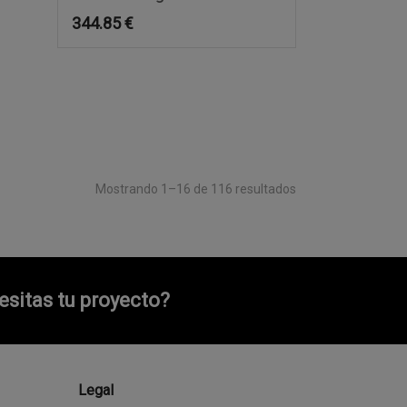
344.85
€
Mostrando 1–16 de 116 resultados
sitas tu proyecto?
Legal