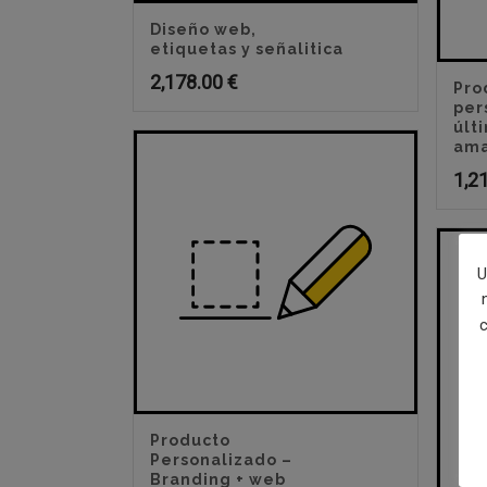
Diseño web,
etiquetas y señalitica
2,178.00
€
Pro
per
últ
ama
1,2
U
c
Producto
Personalizado –
Branding + web