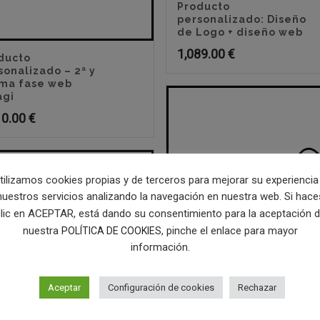
Producto
personalizado: Diseño
de Logo + diseño web
1,089.00
€
ducto
sonalizado – 2ª y
ima fase web
gi
10.00
€
tilizamos cookies propias y de terceros para mejorar su experiencia
nuestros servicios analizando la navegación en nuestra web. Si hace
lic en ACEPTAR, está dando su consentimiento para la aceptación 
nuestra
, pinche el enlace para mayor
POLÍTICA DE COOKIES
información.
Aceptar
Configuración de cookies
Rechazar
plan reducido
mensual