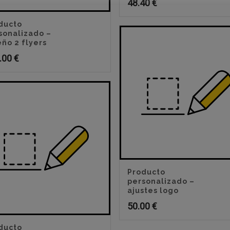
48.40
€
ducto
sonalizado –
eño 2 flyers
.00
€
Producto
personalizado –
ajustes logo
50.00
€
ducto