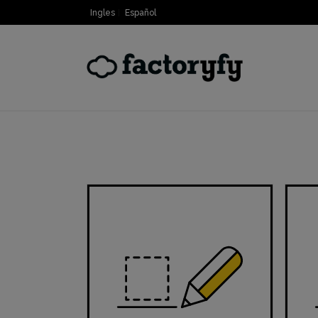
Ingles
Español