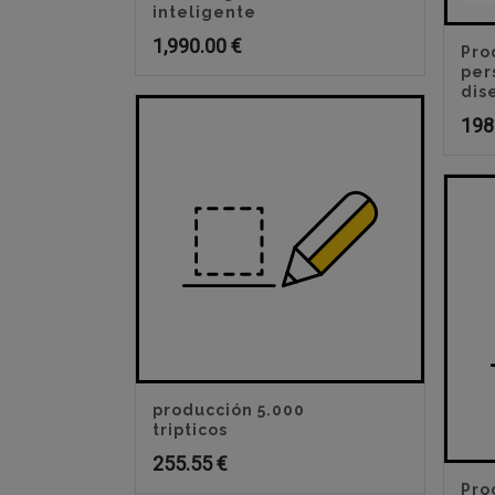
inteligente
1,990.00
€
Pro
per
dis
198
producción 5.000
tripticos
255.55
€
Pro