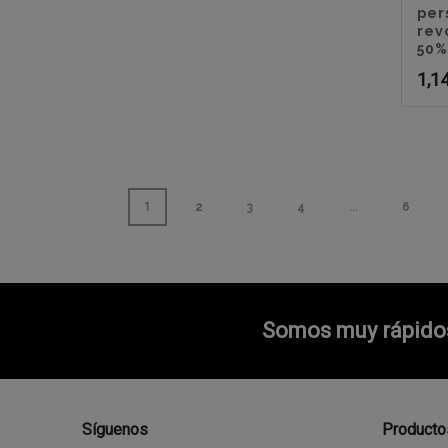
per
rev
50%
1,1
1
2
3
4
…
6
Somos muy rápidos 
Síguenos
Producto