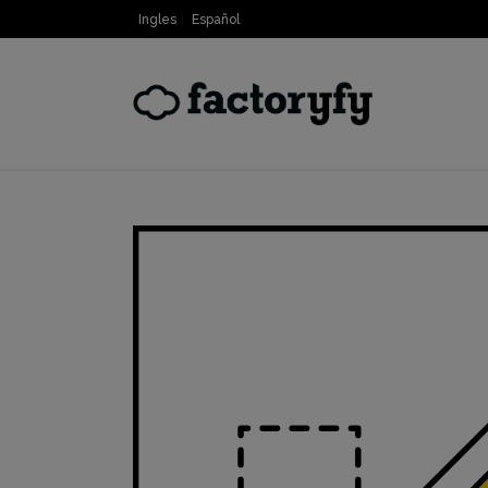
Ingles
Español