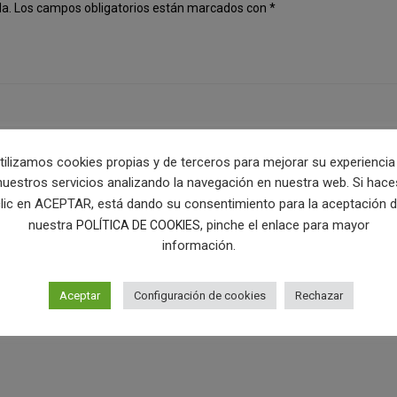
da.
Los campos obligatorios están marcados con
*
tilizamos cookies propias y de terceros para mejorar su experiencia
nuestros servicios analizando la navegación en nuestra web. Si hace
lic en ACEPTAR, está dando su consentimiento para la aceptación 
nuestra
, pinche el enlace para mayor
POLÍTICA DE COOKIES
información.
Aceptar
Configuración de cookies
Rechazar
n este navegador para la próxima vez que comente.