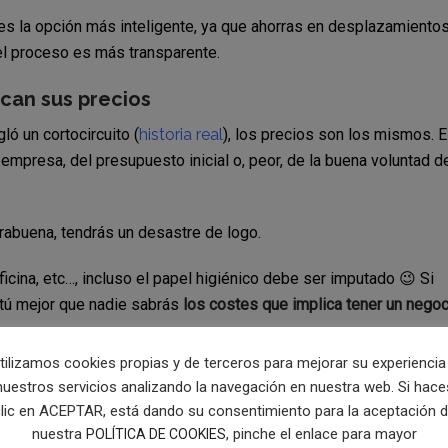
es la opción más inteligente, ya que ahorras en desplazamientos
el proceso es más transparente.
can sus precios
ló un cortocircuito (
historia real
), los precios son los mismos. 
empresa, del presupuesto inicial o, peor, de la buena voluntad d
rabuena, tendrás un desastre de logo.
oficina, etc…, incluso el papel higiénico debe ser imputado 😉 Si
tú mejor que nadie sabrás
los costes que implica tener un negoc
tilizamos cookies propias y de terceros para mejorar su experiencia
nuestros servicios analizando la navegación en nuestra web. Si hace
lic en ACEPTAR, está dando su consentimiento para la aceptación 
nuestra
, pinche el enlace para mayor
POLÍTICA DE COOKIES