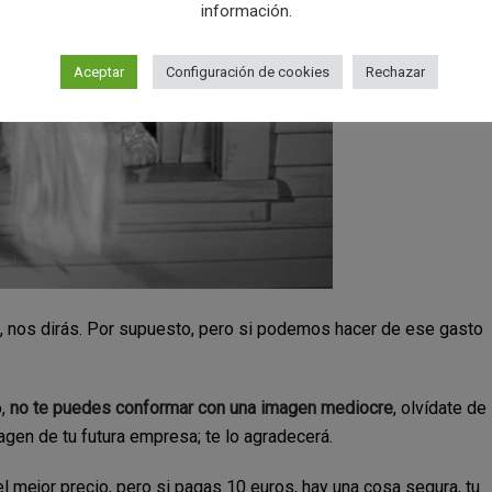
información.
Aceptar
Configuración de cookies
Rechazar
», nos dirás. Por supuesto, pero si podemos hacer de ese gasto
,
no te puedes conformar con una imagen mediocre
, olvídate de
agen de tu futura empresa; te lo agradecerá.
 mejor precio, pero si pagas 10 euros, hay una cosa segura, tu