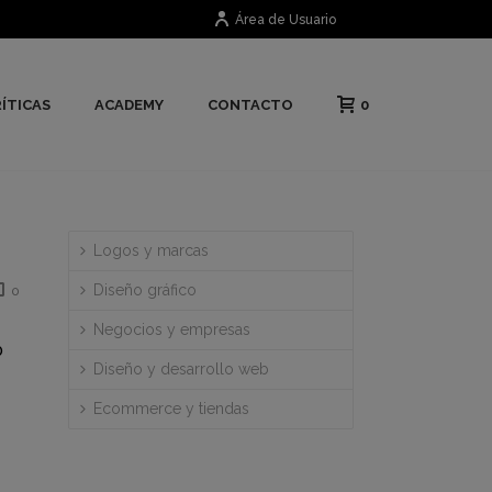
Área de Usuario
0
ÍTICAS
ACADEMY
CONTACTO
Logos y marcas
Diseño gráfico
0
Negocios y empresas
o
Diseño y desarrollo web
Ecommerce y tiendas