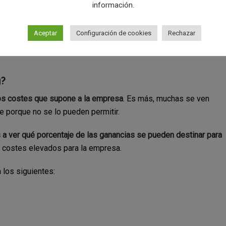
información.
seño de logotipo 2019
.
Aceptar
Configuración de cookies
Rechazar
a empresa podrá volverse más relevante
, porque siempre hace
g?
los costes que supone a la empresa
. Es más, muchas se ven
te porque no se lo pueden permitir.
s a ver qué porcentaje de las ganancias se pueden destinar para
e costes elevados para la empresa.
los siguientes: