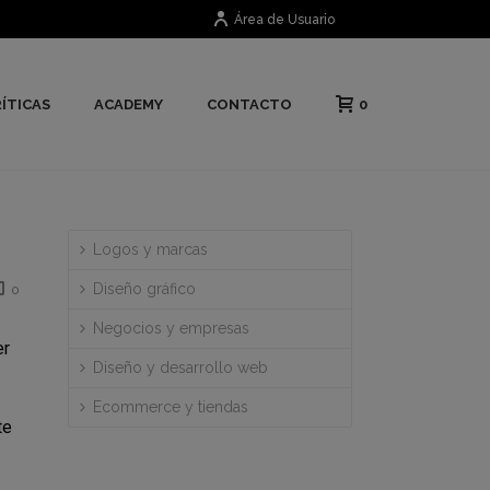
Área de Usuario
0
ÍTICAS
ACADEMY
CONTACTO
Logos y marcas
Diseño gráfico
0
Negocios y empresas
er
Diseño y desarrollo web
Ecommerce y tiendas
te