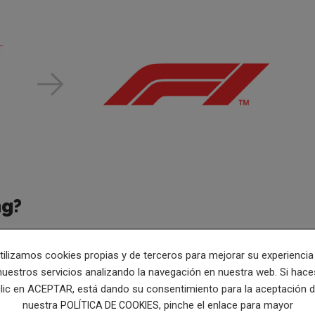
ng?
ando su imagen poco a poco. Algunas hacen cambios ligeros y
tilizamos cookies propias y de terceros para mejorar su experiencia
 mismo objetivo.
nuestros servicios analizando la navegación en nuestra web. Si hace
lic en ACEPTAR, está dando su consentimiento para la aceptación 
en
y sobre todo,
la percepción de la marca frente al público
. Porq
nuestra
, pinche el enlace para mayor
POLÍTICA DE COOKIES
ión frente a sus competidores.