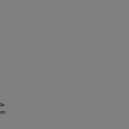
da
con