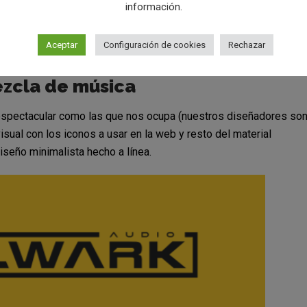
información.
Aceptar
Configuración de cookies
Rechazar
zcla de música
espectacular como las que nos ocupa (nuestros diseñadores so
isual con los iconos a usar en la web y resto del material
iseño minimalista hecho a línea.