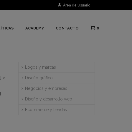
Área de Usuario
0
ÍTICAS
ACADEMY
CONTACTO
Logos y marcas
Diseño gráfico
0
Negocios y empresas
l
Diseño y desarrollo web
Ecommerce y tiendas