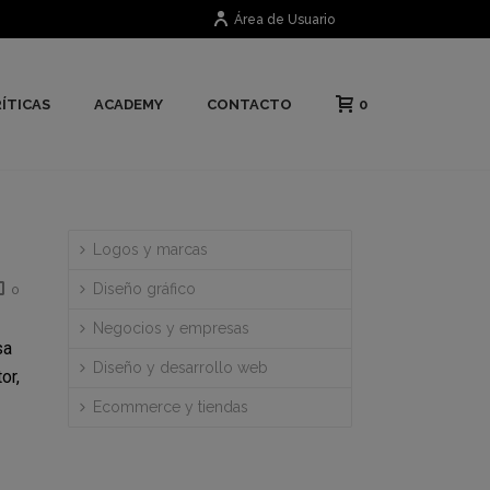
Área de Usuario
0
ÍTICAS
ACADEMY
CONTACTO
Logos y marcas
Diseño gráfico
0
Negocios y empresas
sa
Diseño y desarrollo web
or,
Ecommerce y tiendas