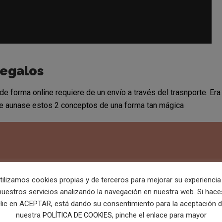
regalos
de forma online requiere de un envío a través del trasnporte. Era
que aunase estos 2 conceptos de una forma tan mágica
tilizamos cookies propias y de terceros para mejorar su experiencia
nuestros servicios analizando la navegación en nuestra web. Si hace
lic en ACEPTAR, está dando su consentimiento para la aceptación 
nuestra
, pinche el enlace para mayor
POLÍTICA DE COOKIES