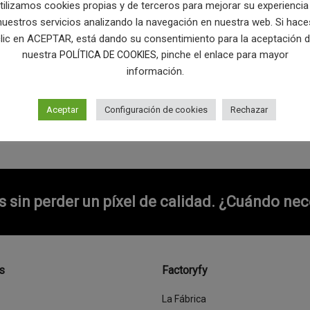
tilizamos cookies propias y de terceros para mejorar su experiencia
videojuegos y eSport
nuestros servicios analizando la navegación en nuestra web. Si hace
24 agosto, 2020
lic en ACEPTAR, está dando su consentimiento para la aceptación 
nuestra
, pinche el enlace para mayor
POLÍTICA DE COOKIES
información.
Read More
Aceptar
Configuración de cookies
Rechazar
sin perder un píxel de calidad.
¿Cuándo nece
s
Factoryfy
La Fábrica