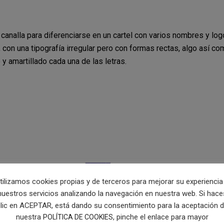
 canalla para diferenciarse en un cartel con varios nombres y lo
 con una tipografía irregular pero con formas rectas, algo así c
y amartillado cada una de las letras.
tilizamos cookies propias y de terceros para mejorar su experiencia
nuestros servicios analizando la navegación en nuestra web. Si hace
lic en ACEPTAR, está dando su consentimiento para la aceptación 
nuestra
, pinche el enlace para mayor
POLÍTICA DE COOKIES