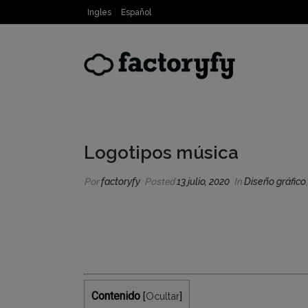
Ingles
Español
Logotipos música
Por
factoryfy
Posted
13 julio, 2020
In
Diseño gráfico
Contenido
Ocultar
[
]