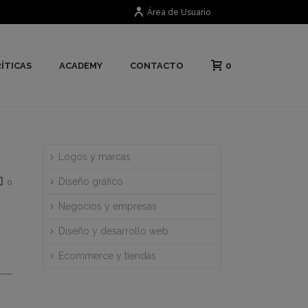
Área de Usuario
0
ÍTICAS
ACADEMY
CONTACTO
Logos y marcas
Diseño gráfico
0
Negocios y empresas
Diseño y desarrollo web
Ecommerce y tiendas