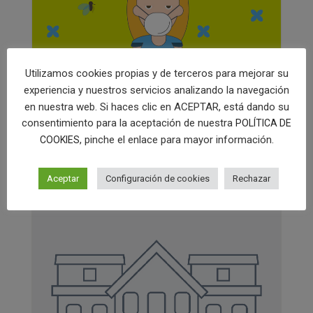
Utilizamos cookies propias y de terceros para mejorar su
experiencia y nuestros servicios analizando la navegación
Diseño de campaña para
en nuestra web. Si haces clic en ACEPTAR, está dando su
mailmarketing de
consentimiento para la aceptación de nuestra
POLÍTICA DE
farmacia
, pinche el enlace para mayor información.
COOKIES
17 julio, 2018
Aceptar
Configuración de cookies
Rechazar