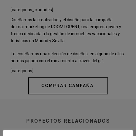
[categorias_ciudades]
Diseñamos la creatividad y el diseño para la campaña
de mailmarketing de ROOMTORENT, una empresa joven y
fresca dedicada a la gestión de inmuebles vacacionales y
turísticos en Madrid y Sevilla.
Te enseñamos una selección de diseños, en alguno de ellos
hemos jugado con el movimiento a través del gif.
[categorias]
COMPRAR CAMPAÑA
PROYECTOS RELACIONADOS