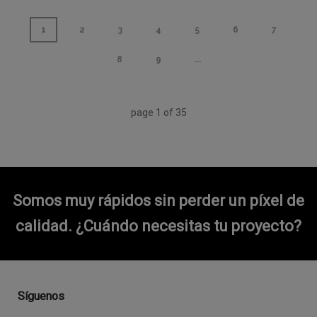
1
2
3
4
5
6
7
8
9
...
page
1
of
35
Somos muy rápidos sin perder un píxel de
calidad.
¿Cuándo necesitas tu proyecto?
Síguenos