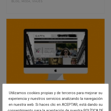
BLOG
,
MODA
,
VIAJES
Utilizamos cookies propias y de terceros para mejorar su
Diseño de blog para
experiencia y nuestros servicios analizando la navegación
tendencias en gafas
en nuestra web. Si haces clic en ACEPTAR, está dando su
BLOG
,
MODA
consentimiento para la aceptación de nuestra
POLÍTICA DE