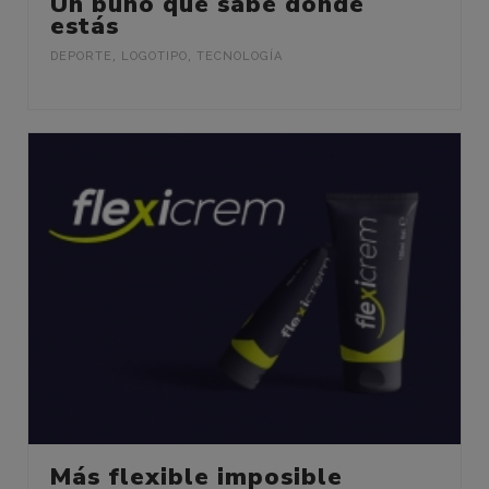
Un búho que sabe donde
estás
DEPORTE
,
LOGOTIPO
,
TECNOLOGÍA
Más flexible imposible