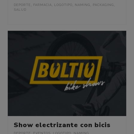
DEPORTE
,
FARMACIA
,
LOGOTIPO
,
NAMING
,
PACKAGING
,
SALUD
Show electrizante con bicis
DEPORTE
,
EVENTOS
,
LOGOTIPO
,
NAMING