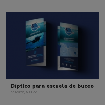
Díptico para escuela de buceo
DEPORTE
,
DÍPTICO