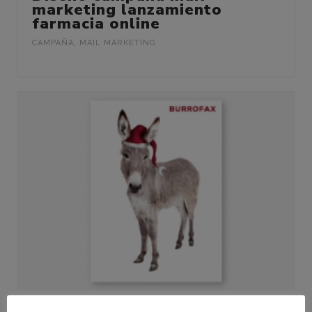
marketing lanzamiento
farmacia online
CAMPAÑA
,
MAIL MARKETING
Diseños de felicitaciones de