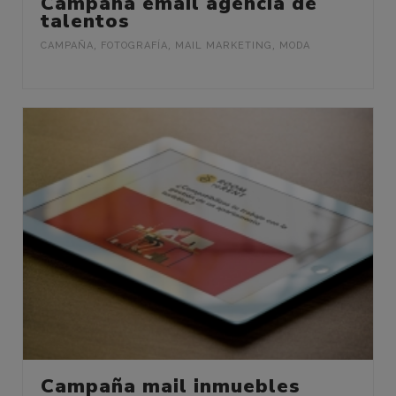
Campaña email agencia de
talentos
CAMPAÑA
,
FOTOGRAFÍA
,
MAIL MARKETING
,
MODA
Campaña mail inmuebles