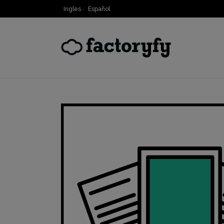
Ingles
Español