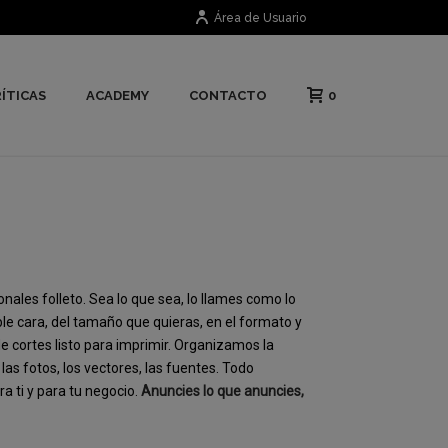
Área de Usuario
0
ÍTICAS
ACADEMY
CONTACTO
onales folleto. Sea lo que sea, lo llames como lo
oble cara, del tamaño que quieras, en el formato y
 cortes listo para imprimir. Organizamos la
as fotos, los vectores, las fuentes. Todo
a ti y para tu negocio.
Anuncies lo que anuncies,