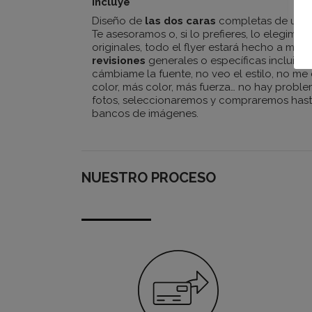
Incluye
Diseño de
las dos caras
completas de un fl
Te asesoramos o, si lo prefieres, lo elegimo
originales, todo el flyer estará hecho a me
revisiones
generales o específicas incluida
cámbiame la fuente, no veo el estilo, no me
color, más color, más fuerza… no hay proble
fotos, seleccionaremos y compraremos has
bancos de imágenes.
NUESTRO PROCESO