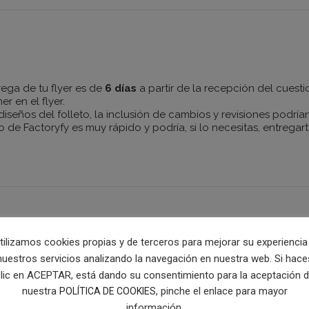
rega de tu flyer es de
6 días
a partir de la recepción del cuest
r en el flyer.
 diseños del folleto, la inclusión de cambios y revisiones podrí
o de Factoryfy es muy rápido y podría, si lo necesitas, entregar
tilizamos cookies propias y de terceros para mejorar su experiencia
nuestros servicios analizando la navegación en nuestra web. Si hace
iterio, alto nivel técnico, coherencia, legibilidad, adaptación 
lic en ACEPTAR, está dando su consentimiento para la aceptación 
nuestra
, pinche el enlace para mayor
POLÍTICA DE COOKIES
información.