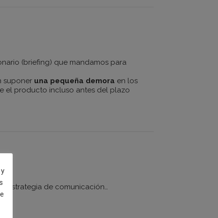
ionario (briefing) que mandamos para
an suponer
una pequeña demora
en los
te el producto incluso antes del plazo
 y
s
a la estrategia de comunicación…
de