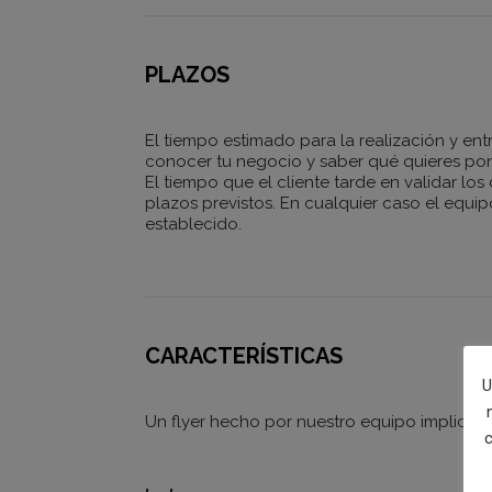
PLAZOS
El tiempo estimado para la realización y ent
conocer tu negocio y saber qué quieres pone
El tiempo que el cliente tarde en validar los
plazos previstos. En cualquier caso el equip
establecido.
CARACTERÍSTICAS
U
Un flyer hecho por nuestro equipo implica cr
c