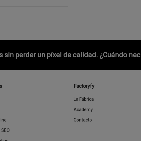
sin perder un píxel de calidad.
¿Cuándo nece
s
Factoryfy
La Fábrica
Academy
line
Contacto
y SEO
eting