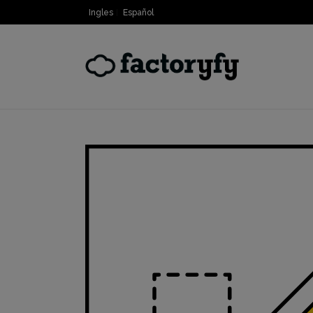
Ingles
Español