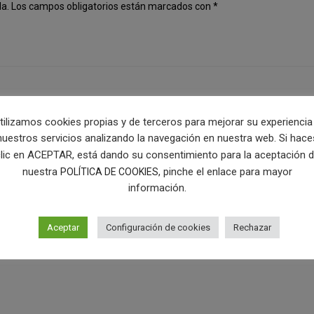
da.
Los campos obligatorios están marcados con
*
tilizamos cookies propias y de terceros para mejorar su experiencia
nuestros servicios analizando la navegación en nuestra web. Si hace
lic en ACEPTAR, está dando su consentimiento para la aceptación 
nuestra
, pinche el enlace para mayor
POLÍTICA DE COOKIES
información.
Aceptar
Configuración de cookies
Rechazar
n este navegador para la próxima vez que comente.