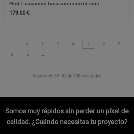
Modificaciones tucasaenmadrid.com
179.00
€
←
1
2
3
4
5
6
7
→
8
9
Mostrando 65–80 de 138 resultados
Somos muy rápidos sin perder un píxel de
calidad.
¿Cuándo necesitas tu proyecto?