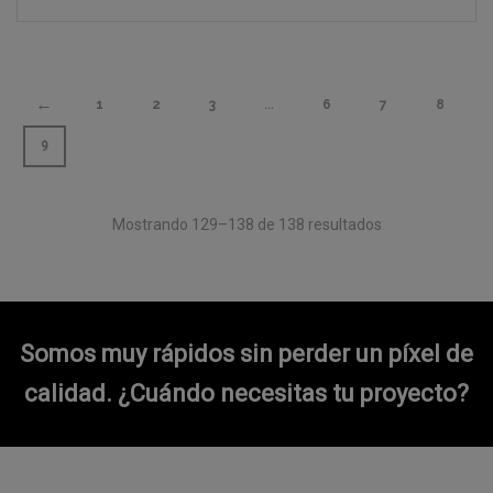
←
1
2
3
…
6
7
8
9
Mostrando 129–138 de 138 resultados
Somos muy rápidos sin perder un píxel de
calidad.
¿Cuándo necesitas tu proyecto?