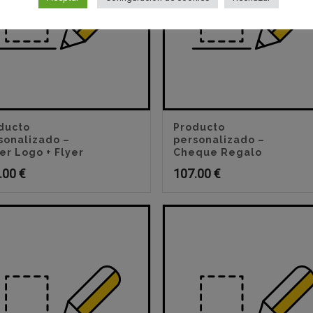
ducto
Producto
sonalizado –
personalizado –
er Logo + Flyer
Cheque Regalo
.00
€
107.00
€