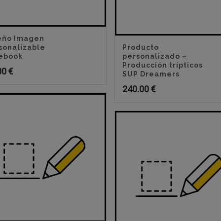
eño Imagen
sonalizable
Producto
ebook
personalizado –
Producción trípticos
00
€
SUP Dreamers
240.00
€