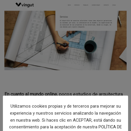
En cuanto al mundo online,
pocos estudios de arquitectura
han concebido su web para “atacar” este ámbito de forma
Utilizamos cookies propias y de terceros para mejorar su
directa, o lo que también se llama con tráfico frío, es decir
experiencia y nuestros servicios analizando la navegación
cuando el cliente potencial entra en nuestra web sin
en nuestra web. Si haces clic en ACEPTAR, está dando su
conocernos, simplemente busca un servicio y aparece
consentimiento para la aceptación de nuestra
POLÍTICA DE