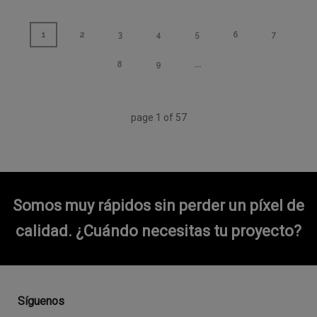
1
2
3
4
5
6
7
8
9
...
page
1
of
57
Somos muy rápidos sin perder un píxel de
calidad.
¿Cuándo necesitas tu proyecto?
Síguenos