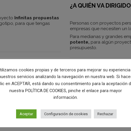
¿A QUIÉN VA DIRIGIDO
royecto
Infinitas propuestas
Personas con proyectos per
gotipo, para que tengas
empresas que necesiten un 
Para medianas y grandes em
potente,
para algún proyecto
presupuesto.
tilizamos cookies propias y de terceros para mejorar su experiencia
¿QUÉ RECIBES?
nuestros servicios analizando la navegación en nuestra web. Si hace
lic en ACEPTAR, está dando su consentimiento para la aceptación 
tipo son
7 días hábiles
, una
nuestra
, pinche el enlace para mayor
o.
POLÍTICA DE COOKIES
El logotipo en formato 
información.
a demorarse 5 días más
.
El logotipo en pdf
s, Dínoslo y
le damos al
El logotipo en formato v
Aceptar
Configuración de cookies
Rechazar
Con la compra del logo 
intelectual