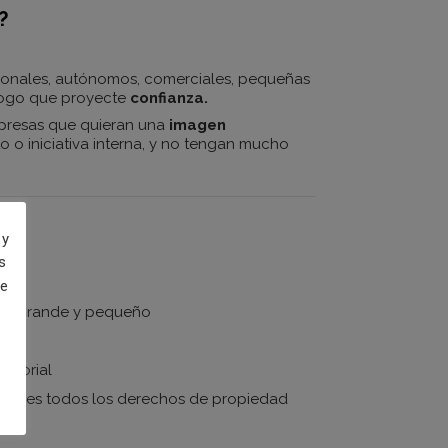
?
sonales, autónomos, comerciales, pequeñas
logo que proyecte
confianza.
presas que quieran una
imagen
 o iniciativa interna, y no tengan mucho
 y
s
de
jpg grande y pequeño
ectorial
tienes todos los derechos de propiedad