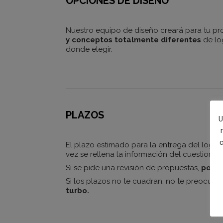
OPCIONES DE DISEÑO
Nuestro equipo de diseño creará para tu p
y conceptos totalmente diferentes
de lo
donde elegir.
PLAZOS
U
c
El plazo estimado para la entrega del logo
vez se rellena la información del cuestionari
Si se pide una revisión de propuestas,
podrí
Si los plazos no te cuadran, no te preocupe
turbo.