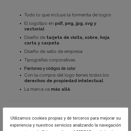
Todo lo que incluye la tormenta de logos
El logotipo en
pdf, png, jpg, svg y
vectorial
Diseño de
tarjeta de visita, sobre, hoja
carta y carpeta
Diseño de sello de empresa
Tipografías corporativas
Pantones y códigos de color
Con la compra del logo tienes todos los
derechos de propiedad intelectual
La marca va
más allá
NUESTRO PROCESO
Utilizamos cookies propias y de terceros para mejorar su
experiencia y nuestros servicios analizando la navegación