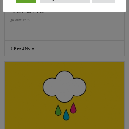
Diseños de logos de restaurantes, bares, cafeterías,
heladerías y más
30 abril, 2020
Read More