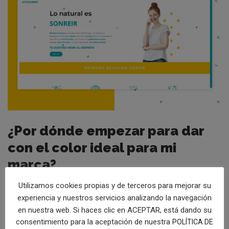
¿Por dónde empezar para dar
con el color ideal para mi
marca?
Utilizamos cookies propias y de terceros para mejorar su
Ahora que sabes la importancia de elegir los colores
experiencia y nuestros servicios analizando la navegación
adecuadamente para una página web o tienda online, ha
en nuestra web. Si haces clic en ACEPTAR, está dando su
llegado el momento de ponerse manos a la obra. Haz lo
consentimiento para la aceptación de nuestra
POLÍTICA DE
siguiente paso a paso: