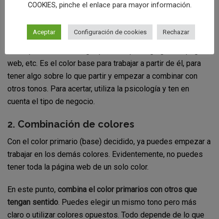
, pinche el enlace para mayor información.
COOKIES
1. Elige el color primario
Aceptar
Configuración de cookies
Rechazar
El primer paso es elegir el
color primario para la marca
.
Este aparecerá en el logotipo, en el packaging, en la página
web, etc. Es el color base para trabajar a partir de él, para
tener algo sobre lo que partir y empezar a combinar con
otros tonos. Para acertar, utiliza la psicología y ten en
cuenta el tipo de negocio.
2. Combinación de colores
Con el color primario (base) decidido, ya puedes empezar a
trabajar en los demás colores. Evidentemente, no puedes
tener toda la página web de un solo color.
En este punto,
combina el color primarios con otros que
tengan sentido
. Puedes elegir un mismo tono pero más
claro o utilizar colores opuestos. Todo depende de lo que